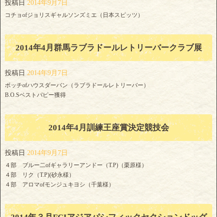
投稿日
2014年9月7日
コチョofジョリスギャルソンズミエ（日本スピッツ）
2014年4月群馬ラブラドールレトリーバークラブ展
投稿日
2014年9月7日
ボッチofハウスダーバン（ラブラドールレトリーバー）
B.O.Sベストパピー獲得
2014年4月訓練王座賞決定競技会
投稿日
2014年9月7日
４部 ブルー二ofギャラリーアンドー（T.P)（栗原様）
４部 リク（T.P)(砂永様）
４部 アロマofモンジュキヨシ（千葉様）