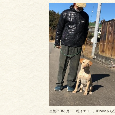
生後7〜8ヶ月 牝イエロー。iPhoneから