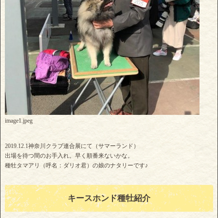
image1.jpeg
2019.12.1神奈川クラブ連合展にて（サマーランド）
出場を待つ間のお手入れ。早く順番来ないかな。
種牡タマアリ（呼名：ダリオ君）の娘のナタリーです♪
キースホンド種牡紹介