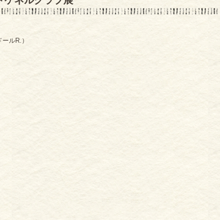
ルドケネルクラブ展
ールR.）