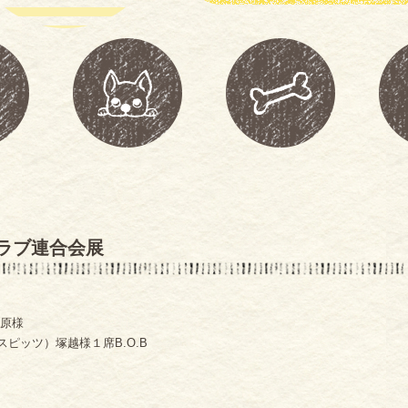
ラブ連合会展
漆原様
スピッツ）塚越様１席B.O.B