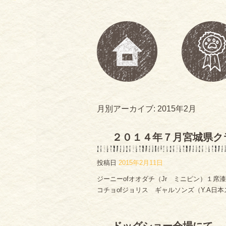
月別アーカイブ:
2015年2月
２０１４年７月宮城県ク
投稿日
2015年2月11日
ジーニーofオオダチ（Jr ミニピン）１席
コチョofジョリス ギャルソンズ（Y.A日本