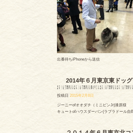
出番待ちiPhoneから送信
2014年６月東京東ドッ
投稿日
2015年2月8日
ジーニーofオオダチ（ミニピンJr)漆原様
キュートofハウスダーバン(ラブラドール自B)
２０１４年６月東京北コ