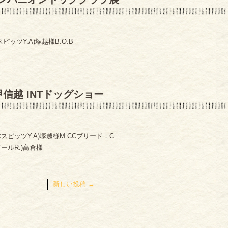
ッツY.A)塚越様B.O.B
信越 INTドッグショー
ピッツY.A)塚越様M.CCブリード．C
ールR.)高倉様
新しい投稿
→