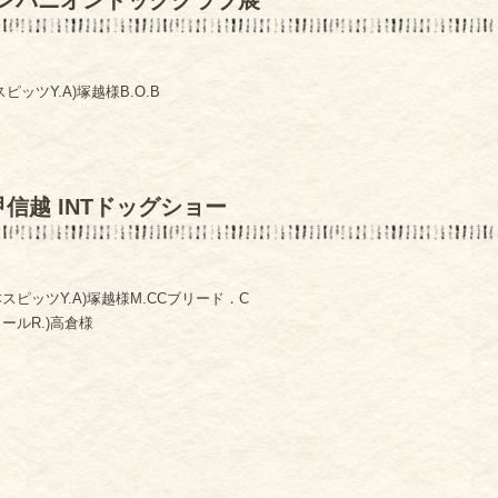
ンパニオンドッグクラブ展
ッツY.A)塚越様B.O.B
信越 INTドッグショー
ピッツY.A)塚越様M.CCブリード．C
ールR.)高倉様