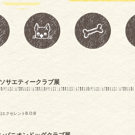
グソサエティークラブ展
エクセレントB.O.B