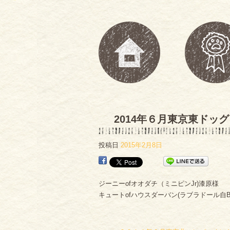
2014年６月東京東ドッ
投稿日
2015年2月8日
ジーニーofオオダチ（ミニピンJr)漆原様
キュートofハウスダーバン(ラブラドール自B)