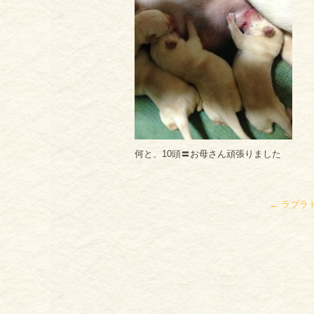
何と、10頭〓お母さん頑張りました
←
ラブラ