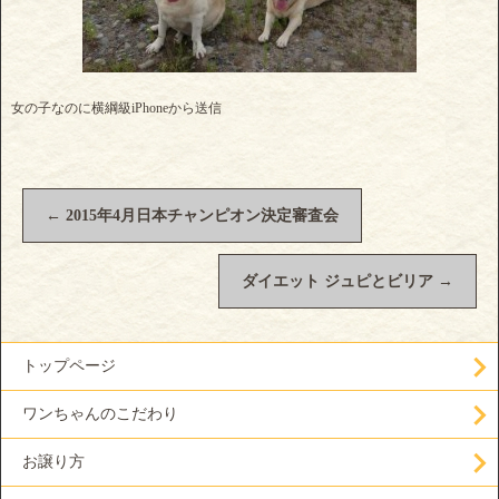
女の子なのに横綱級iPhoneから送信
←
2015年4月日本チャンピオン決定審査会
ダイエット ジュピとビリア
→
トップページ
ワンちゃんのこだわり
お譲り方