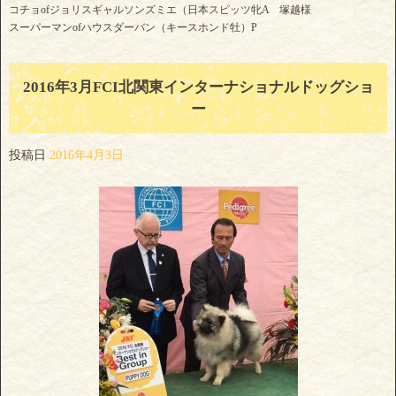
コチョofジョリスギャルソンズミエ（日本スピッツ牝A 塚越様
スーパーマンofハウスダーバン（キースホンド牡）P
2016年3月FCI北関東インターナショナルドッグショ
ー
投稿日
2016年4月3日