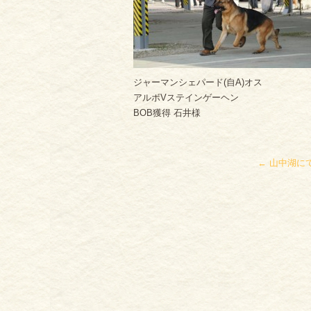
ジャーマンシェパード(自A)オス
アルボVステインゲーヘン
BOB獲得 石井様
←
山中湖に