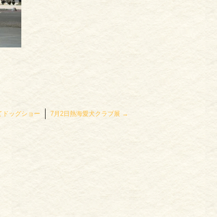
てドッグショー
7月2日熱海愛犬クラブ展
→