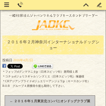
２０１６年２月神奈川インターナショナルドッグシ
ョー
投稿日
2016年4月2日
＊フォップofグンママニタjp（日本スピッツ牡）唐岡様１席
＊コチョofジョリスギャルソンズミエ（日本スピッツ牝）塚越様
＊CHアジアンプライドofジュエリーアンジェラjp（キースホンド牡）
B.O.B グループ４席獲得今後も期待して下さい。
←
２０１６年１月東京北コンパニオンドッグクラブ展