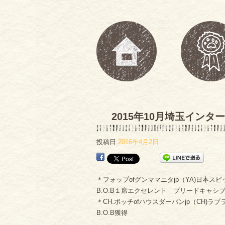
2015年10月埼玉イン
投稿日
2016年4月2日
＊フォップofグンママニタjp（YA)日本ス
B.O.B１席エクセレント ブリードキャシ
＊CH.ボッチofハウスダーバンjp（CH)ラ
B.O.B獲得