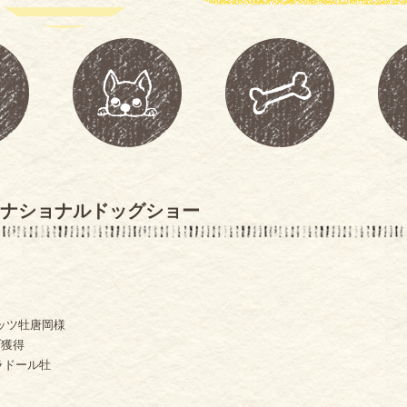
ターナショナルドッグショー
ピッツ牡唐岡様
ブ獲得
ブラドール牡