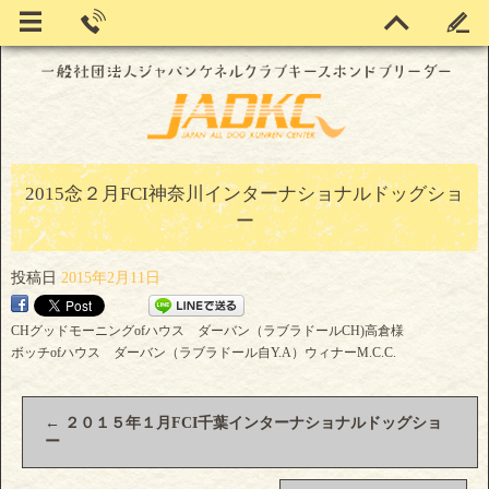
2015念２月FCI神奈川インターナショナルドッグショ
ー
投稿日
2015年2月11日
CHグッドモーニングofハウス ダーバン（ラブラドールCH)高倉様
ボッチofハウス ダーバン（ラブラドール自Y.A）ウィナーM.C.C.
←
２０１５年１月FCI千葉インターナショナルドッグショ
ー