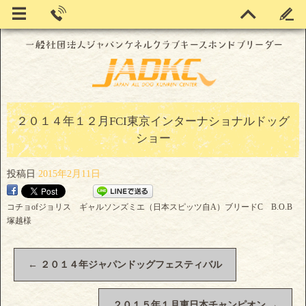
２０１４年１２月FCI東京インターナショナルドッグ
ショー
投稿日
2015年2月11日
コチョofジョリス ギャルソンズミエ（日本スピッツ自A）ブリードC B.O.B
塚越様
←
２０１４年ジャパンドッグフェスティバル
２０１５年１月東日本チャンピオン
→