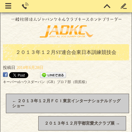
２０１３年１２月ST連合会東日本訓練競技会
投稿日
2014年6月28日
キーパーofハウスダーバン（GR）プロ７部（田尻様）
←
２０１３年１２月ＦＣＩ東京インターナショナルドッグ
ショー
２０１３年１２月宇都宮愛犬クラブ展
→