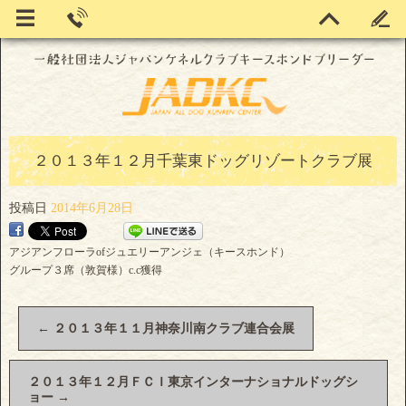
２０１３年１２月千葉東ドッグリゾートクラブ展
投稿日
2014年6月28日
アジアンフローラofジュエリーアンジェ（キースホンド）
グループ３席（敦賀様）c.c獲得
←
２０１３年１１月神奈川南クラブ連合会展
２０１３年１２月ＦＣＩ東京インターナショナルドッグシ
ョー
→