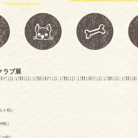
クラブ展
ダルト牝）
CH牝）
ピー牝）