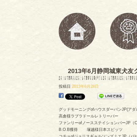
2013年6月静岡城東犬友
投稿日
2013年6月28日
グッドモーニングofハウスダーバンJP(ア
高倉様ラブラドールレトリーバー
ファンリーofノースステイションバーJP（
B.O.B獲得 塚越様日本スピッツ
コチョofジョリスギャルソンズミエJP（パ