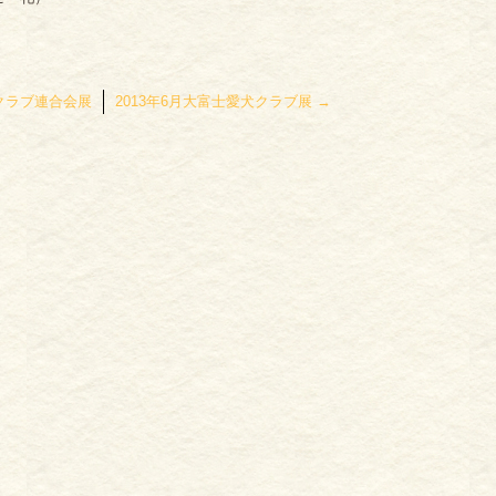
県クラブ連合会展
2013年6月大富士愛犬クラブ展
→