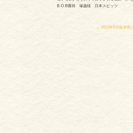
B.O.B獲得 塚越様 日本スピッツ
←
2013年5月栃木