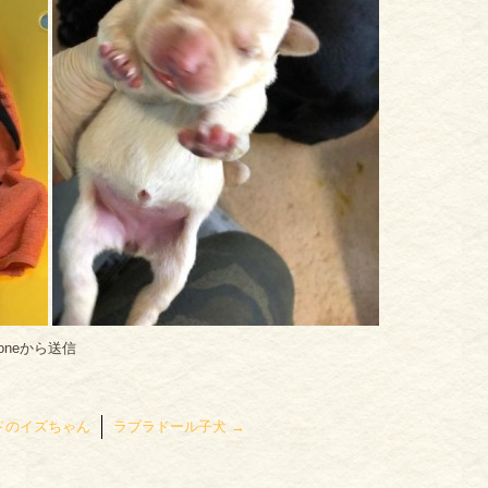
oneから送信
ドのイズちゃん
ラブラドール子犬
→