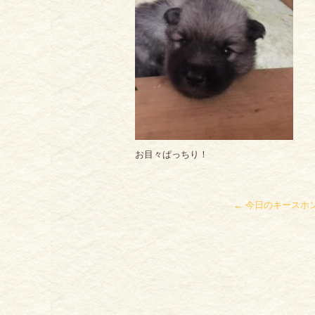
お目々ぱっちり！
←
今日のキースホ