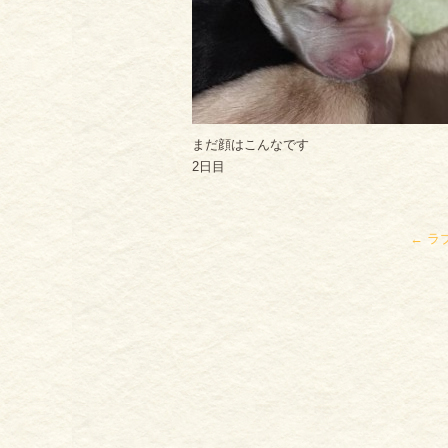
まだ顔はこんなです
2日目
←
ラ